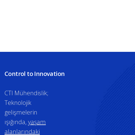
Control to Innovation
CTI Mühendislik;
Teknolojik
gelişmelerin
ışığında,
yaşam
alanlarındaki