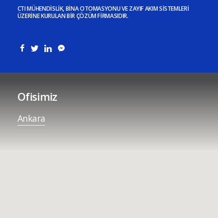
CTI MÜHENDISLIK, BINA OTOMASYONU VE ZAYIF AKIM SISTEMLERI
ÜZERINE KURULAN BIR ÇÖZÜM FIRMASIDIR.
Ofisimiz
Ankara